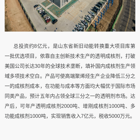
总
投资约
8
亿元，是山东省新旧动能转换重大项目库第
一批优选项目，依靠自主创新技术生产的透明成核剂，打破
美国公司长达
30
年的全球技术垄断，填补国内成核剂生产领
域多项技术空白。产品可使高端聚烯烃生产企业降低三分之
一的成核剂成本，在功能与成本等方面均大幅优于国际市场
同类产品，预计五年内占领全球三分之一的透明剂市场。达
产后，可年产透明成核剂
2000
吨、增刚成核剂
1000
吨、多
功能成核剂
1000
吨，实现销售收入
7
亿元，税收
5000
万元。