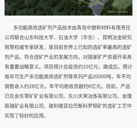
多功能高效选矿剂产品
技术由
青岛中塑新材料有限责任
公司联合山东科技大学、石油大学（华东）、昆明冶金研究
院等权威专家研发
，
是目前世界上已知的选矿率最高的选矿
剂产品，符合选矿产业的发展方向，对国家矿产资源开采具
有重要战略意义。项目预计总投资约
10
亿元，建成后，预计
每年可生产多功能高效选矿剂等系列产品
20000
吨，年平均
销售收入约
28
亿元，年平均税收贡献约
6
亿元。目前，产品
已在会东零矿矿业有限公司、东川天荣冶炼有限公司、会理
辰瑞矿业有限公司、玻利维亚拉巴斯科罗铜矿的选矿工艺中
实现了较好的应用。
董家口化工园区管廊架工程